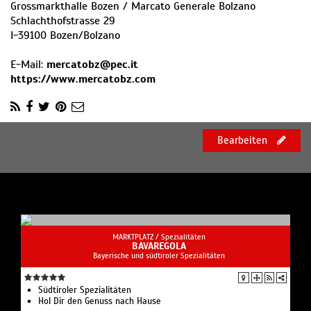
Grossmarkthalle Bozen / Marcato Generale Bolzano
Schlachthofstrasse 29
I
-
39100
Bozen/Bolzano
E-Mail:
mercatobz@pec.it
https://www.mercatobz.com
Bearbeiten
MARKTPLATZ /
Spezialitäten
BAVAREGOLA
Bayerische und südtiroler Spezialitäten
Südtiroler Spezialitäten
Hol Dir den Genuss nach Hause