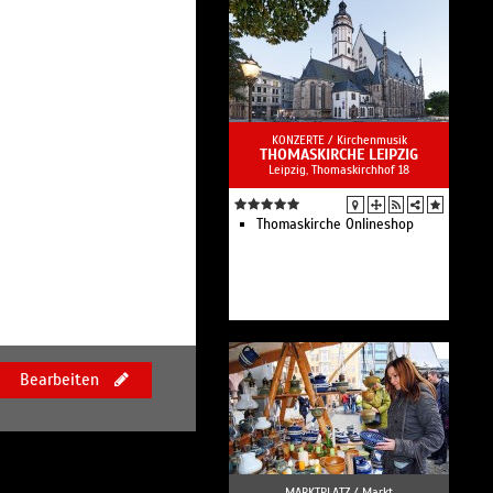
KONZERTE /
Kirchenmusik
THOMASKIRCHE LEIPZIG
Leipzig, Thomaskirchhof 18
Thomaskirche Onlineshop
Bearbeiten
MARKTPLATZ /
Markt