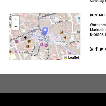
Samstag 0
KONTAKT
+
Wochenma
−
Marktplat
D
-
06108
Leaflet