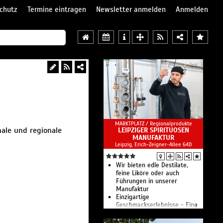
chutz
Termine eintragen
Newsletter anmelden
Anmelden
MARKTPLATZ /
Regionalprodukte
nale und regionale
LEIPZIGER SPIRITUOSEN
MANUFAKTUR
Leipzig, Erich-Zeigner-Allee 64D
Wir bieten edle Destilate,
feine Liköre oder auch
Führungen in unserer
Manufaktur
Einzigartige
Geschmackserlebnisse - Eine
Manufaktur voller Alchemie
und Handwerk