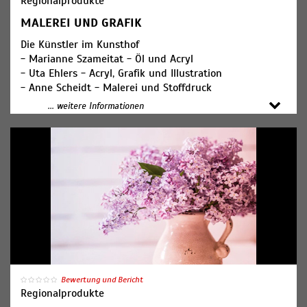
Regionalprodukte
MALEREI UND GRAFIK
Die Künstler im Kunsthof
- Marianne Szameitat - Öl und Acryl
- Uta Ehlers - Acryl, Grafik und Illustration
- Anne Scheidt - Malerei und Stoffdruck
- Gerda Danowski - Öl und Acryl
... weitere Informationen
- Inken Petermann - Öl und Acryl
- Bernd Giering - Öl und Acryl
- Jutta Mahnke - Öl und Acryl
- Uta Falk - Pastelle
- Klaus Lindemann - Pastelle
- Simona Palatinusova - Acryl und Linolschnitte
Bewertung und Bericht
Regionalprodukte