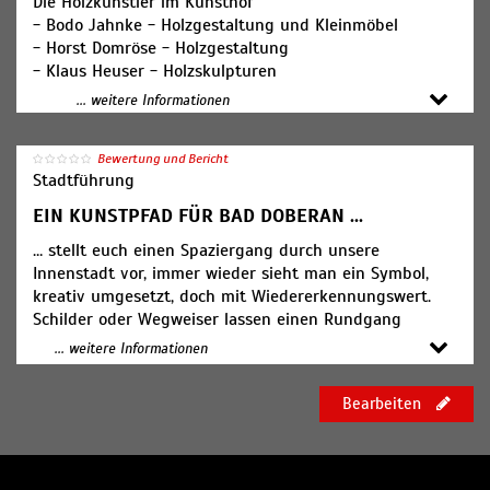
Die Holzkünstler im Kunsthof
- Bodo Jahnke - Holzgestaltung und Kleinmöbel
- Horst Domröse - Holzgestaltung
- Klaus Heuser - Holzskulpturen
... weitere Informationen
Bewertung und Bericht
Stadtführung
EIN KUNSTPFAD FÜR BAD DOBERAN ...
… stellt euch einen Spaziergang durch unsere
Innenstadt vor, immer wieder sieht man ein Symbol,
kreativ umgesetzt, doch mit Wiedererkennungswert.
Schilder oder Wegweiser lassen einen Rundgang
erkennen und es wird für jeden klar, hier ist Kunst und
... weitere Informationen
Kunsthandwerk sichtbar, erlebbar, findet man einen
Hinweis, wer hier arbeitet und ausstellt. Ob Galerie,
Bearbeiten
Werkstatt, Kunstverein, Kunstgeschäft oder
Kunststätte, es soll neugierig machen und Bad Doberan
ein besonderes Flair geben. Urlauber, Kurgäste und
Besucher, nicht zu vergessen unsere Einheimischen