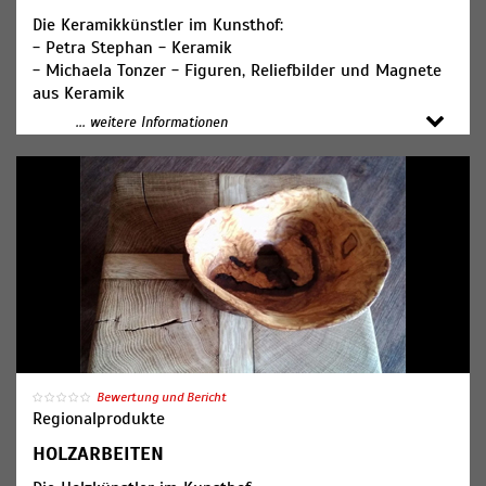
Die Keramikkünstler im Kunsthof:
- Petra Stephan - Keramik
- Michaela Tonzer - Figuren, Reliefbilder und Magnete
aus Keramik
- Gastausstellerin - saisonal, Uta Steinke,
... weitere Informationen
Gartenkeramik, Windlichter
- Katharina Wenzel-Schüßler - Rakukeramik
- Jutta Mahnke - Rakukeramik
Bewertung und Bericht
Regionalprodukte
HOLZARBEITEN