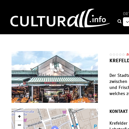
OR
B
KREFEL
Der Stadt
zwischen 
und Frisc
welches z
KONTAKT
+
Krefelder
−