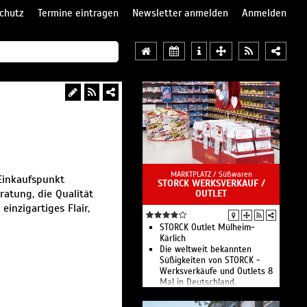
chutz
Termine eintragen
Newsletter anmelden
Anmelden
MARKTPLATZ /
Süßwaren
 Einkaufspunkt
STORCK WERKSVERKAUF /
atung, die Qualität
OUTLET
einzigartiges Flair,
STORCK Outlet Mülheim-
Kärlich
Die weltweit bekannten
Süßigkeiten von STORCK -
Werksverkäufe und Outlets 8
Mal in Deutschland.