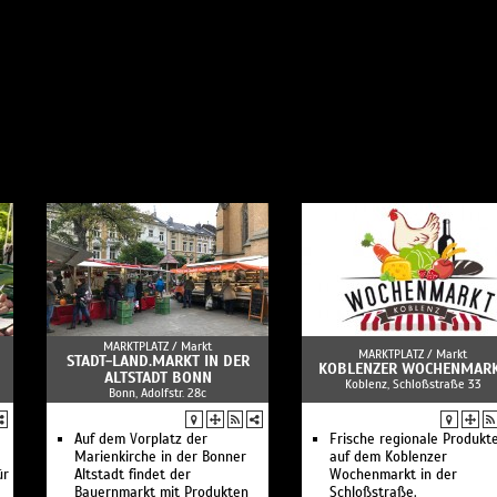
MARKTPLATZ /
Markt
MARKTPLATZ /
Markt
STADT-LAND.MARKT IN DER
KOBLENZER WOCHENMAR
ALTSTADT BONN
Koblenz, Schloßstraße 33
Bonn, Adolfstr. 28c
Auf dem Vorplatz der
Frische regionale Produkt
Marienkirche in der Bonner
auf dem Koblenzer
ür
Altstadt findet der
Wochenmarkt in der
Bauernmarkt mit Produkten
Schloßstraße.