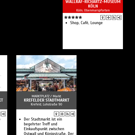
WALLRAF-RICHARTZ-MUSEUM
KÖLN
Köln, Obenmarspforten
Shop, Café, Lounge
MARKTPLATZ /
Markt
KT
KREFELDER STADTMARKT
Krefeld, Lohstraße 90
e
Der Stadtmarkt ist ein
begehrter Treff und
Einkaufspunkt zwischen
Ostwall und Königstraße. Der