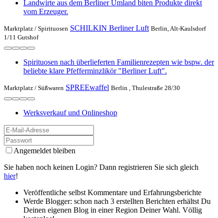
Landwirte aus dem Berliner Umland biten Produkte direkt
vom Erzeuger.
SCHILKIN Berliner Luft
Marktplatz /
Spirituosen
Berlin, Alt-Kaulsdorf
1/11 Gutshof
Spirituosen nach überlieferten Familienrezepten wie bspw. der
beliebte klare Pfefferminzlikör "Berliner Luft".
SPREEwaffel
Marktplatz /
Süßwaren
Berlin , Thulestraße 28/30
Werksverkauf und Onlineshop
Angemeldet bleiben
Sie haben noch keinen Login? Dann registrieren Sie sich gleich
hier
!
Veröffentliche selbst Kommentare und Erfahrungsberichte
Werde Blogger: schon nach 3 erstellten Berichten erhältst Du
Deinen eigenen Blog in einer Region Deiner Wahl. Völlig