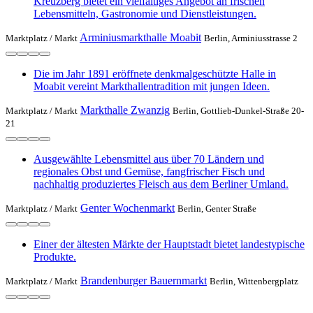
Kreuzberg bietet ein vielfältiges Angebot an frischen
Lebensmitteln, Gastronomie und Dienstleistungen.
Arminiusmarkthalle Moabit
Marktplatz /
Markt
Berlin, Arminiusstrasse 2
Die im Jahr 1891 eröffnete denkmalgeschützte Halle in
Moabit vereint Markthallentradition mit jungen Ideen.
Markthalle Zwanzig
Marktplatz /
Markt
Berlin, Gottlieb-Dunkel-Straße 20-
21
Ausgewählte Lebensmittel aus über 70 Ländern und
regionales Obst und Gemüse, fangfrischer Fisch und
nachhaltig produziertes Fleisch aus dem Berliner Umland.
Genter Wochenmarkt
Marktplatz /
Markt
Berlin, Genter Straße
Einer der ältesten Märkte der Hauptstadt bietet landestypische
Produkte.
Brandenburger Bauernmarkt
Marktplatz /
Markt
Berlin, Wittenbergplatz