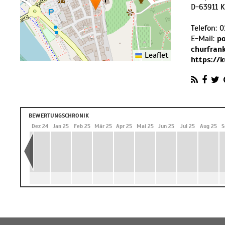
D
-
63911
K
Telefon:
0
E-Mail:
p
churfran
Leaflet
https://
BEWERTUNGSCHRONIK
 24
Nov 24
Dez 24
Jan 25
Feb 25
Mär 25
Apr 25
Mai 25
Jun 25
Jul 25
Aug 25
S