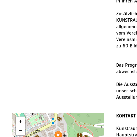
in ihren 
Zusätzlic
KUNSTRAUM
allgemein
vom Vere
Vereinsmi
zu 60 Bil
Das Progr
abwechslu
Die Ausst
unser sch
Ausstellu
KONTAKT
+
Kunstrau
−
Hauptstr