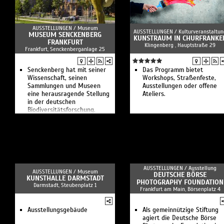
AUSSTELLUNGEN /
Museum
AUSSTELLUNGEN /
Kulturveranstaltun
MUSEUM SENCKENBERG
KUNSTRAUM IN CHURFRANKE
FRANKFURT
Klingenberg , Hauptstraße 29
Frankfurt, Senckenberganlage 25
Senckenberg hat mit seiner
Das Programm bietet
Wissenschaft, seinen
Workshops, Straßenfeste,
Sammlungen und Museen
Ausstellungen oder offene
eine herausragende Stellung
Ateliers.
in der deutschen
Biodiversitätsforschung.
AUSSTELLUNGEN /
Ausstellung
AUSSTELLUNGEN /
Museum
DEUTSCHE BÖRSE
KUNSTHALLE DARMSTADT
PHOTOGRAPHY FOUNDATION
Darmstadt, Steubenplatz 1
Frankfurt am Main, Börsenplatz 4
Ausstellungsgebäude
Als gemeinnützige Stiftung
agiert die Deutsche Börse