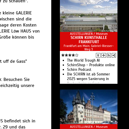
r zu schauen“.
Städel Blog
Kunstgeschichte online
e kleine GALERIE
Städel Mixtape
Onlineshop des Städel
wischen sind die
Museum
ssage deren Kosten
Digitale Angebote des Städel
ALERIE Löw HAUS von
Museums
AUSSTELLUNGEN /
Museum
Ferienkurse
 Größe können bis
SCHIRN KUNSTHALLE
AusKunstBildung
FRANKFURT
Familienführung
Frankfurt am Main, Gabriel-Riesser-
Führungen & Workshops
Weg 3
KinderKunstKlub
Das Städel Museum gilt als
The World Trough AI
t uff de Gass"
älteste und renommierteste
SchirnShop - Produkte online
Museumsstiftung in
Schirn Podcast
Deutschland.
Die SCHIRN ist ab Sommer
r. Besuchen Sie
2025 wegen Sanierung in
Bockenheim zu Gast
eichzeitig unsere
 befindet sich in
r. 29 und das
AUSSTELLUNGEN /
Museum