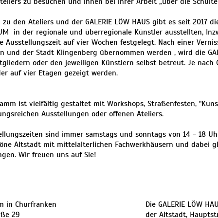
Ateliers zu besuchen und ihnen bei ihrer Arbeit „über die Schulte
h zu den Ateliers und der GALERIE LÖW HAUS gibt es seit 2017 di
 in der regionale und überregionale Künstler ausstellten, Inz
e Ausstellungszeit auf vier Wochen festgelegt. Nach einer Verni
in und der Stadt Klingenberg übernommen werden , wird die G
tgliedern oder den jeweiligen Künstlern selbst betreut. Je nach
der auf vier Etagen gezeigt werden.
amm ist vielfältig gestaltet mit Workshops, Straßenfesten, "Kuns
ngsreichen Ausstellungen oder offenen Ateliers.
ellungszeiten sind immer samstags und sonntags von 14 - 18 Uh
öne Altstadt mit mittelalterlichen Fachwerkhäusern und dabei gl
ngen. Wir freuen uns auf Sie!
m in Churfranken
Die GALERIE LÖW HAUS
aße 29
der Altstadt, Hauptst