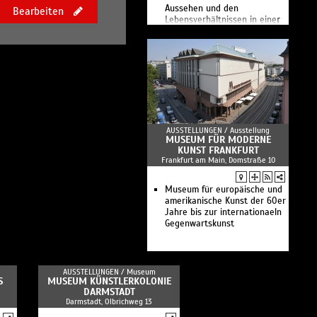
Aussehen und den
Bearbeiten
Lebensverhältnissen in einer
römischen Villa.
AUSSTELLUNGEN /
Ausstellung
MUSEUM FÜR MODERNE
KUNST FRANKFURT
Frankfurt am Main, Domstraße 10
Museum für europäische und
amerikanische Kunst der 60er
Jahre bis zur internationaeln
Gegenwartskunst
AUSSTELLUNGEN /
Museum
S
MUSEUM KÜNSTLERKOLONIE
DARMSTADT
Darmstadt, Olbrichweg 13