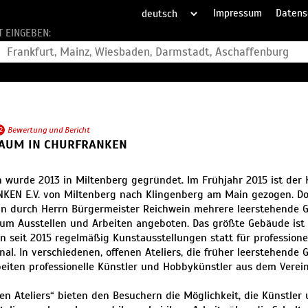
Impressum
Datens
T EINGEBEN:
2
Bewertung und Bericht
AUM IN CHURFRANKEN
n wurde 2013 in Miltenberg gegründet. Im Frühjahr 2015 ist de
EN E.V. von Miltenberg nach Klingenberg am Main gezogen. Dor
n durch Herrn Bürgermeister Reichwein mehrere leerstehende G
zum Ausstellen und Arbeiten angeboten. Das größte Gebäude ist
en seit 2015 regelmäßig Kunstausstellungen statt für professione
nal. In verschiedenen, offenen Ateliers, die früher leerstehende
eiten professionelle Künstler und Hobbykünstler aus dem Verein
nen Ateliers“ bieten den Besuchern die Möglichkeit, die Künstle