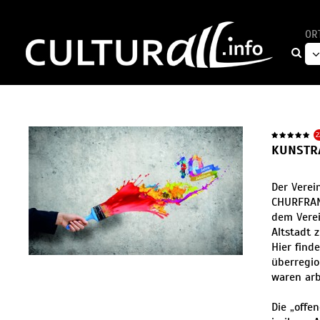
OR
2
KUNSTR
Der Verei
CHURFRANK
dem Verei
Altstadt 
Hier find
überregio
waren arb
Die „offe