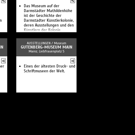
Das Museum auf der
Darmstädter Mathildenhöhe
ist der Geschichte der
in
Darmstädter Künstlerkolonie,
deren Ausstellungen und den
Künstlern der Kolonie
gewidmet.
AUSSTELLUNGEN /
Museum
IN
GUTENBERG-MUSEUM MAIN
Mainz, Liebfrauenplatz 5
her
Eines der ältesten Druck- und
Schriftmuseen der Welt.