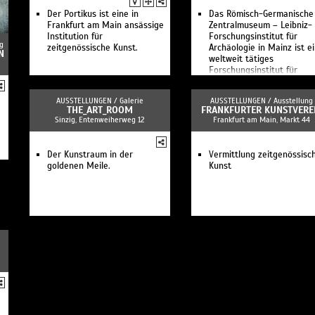
Der Portikus ist eine in
Das Römisch-Germanische
Frankfurt am Main ansässige
Zentralmuseum – Leibniz-
Institution für
Forschungsinstitut für
g
zeitgenössische Kunst.
Archäologie in Mainz ist e
N
weltweit tätiges
Forschungsinstitut für
Archäologie.
AUSSTELLUNGEN /
Galerie
AUSSTELLUNGEN /
Ausstellung
THE_ART_ROOM
FRANKFURTER KUNSTVERE
Sinzig, Entenweiherweg 12
Frankfurt am Main, Markt 44
Der Kunstraum in der
Vermittlung zeitgenössisc
goldenen Meile.
Kunst