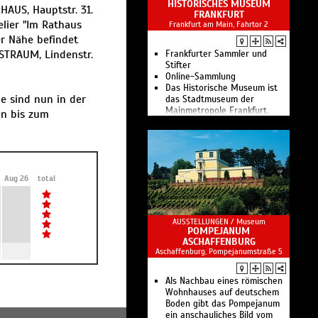
HISTORISCHES MUSEUM
AUS, Hauptstr. 31.
FRANKFURT
elier "Im Rathaus
Frankfurt am Main, Fahrtor 2
er Nähe befindet
STRAUM, Lindenstr.
Frankfurter Sammler und
Stifter
Online-Sammlung
Das Historische Museum ist
e sind nun in der
das Stadtmuseum der
Mainmetropole Frankfurt.
en bis zum
Aug 26
total
AUSSTELLUNGEN /
Museum
POMPEJANUM
ASCHAFFENBURG
Aschaffenburg, Pompejanumstraße 5
Als Nachbau eines römischen
Wohnhauses auf deutschem
Boden gibt das Pompejanum
ein anschauliches Bild vom