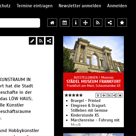
chutz
Termine eintragen
Newsletter anmelden
Anmelden
AUSSTELLUNGEN /
Museum
r KUNSTRAUM IN
STÄDEL MUSEUM FRANKFURT
t hat die Stadt
Frankfurt am Main, Schaumainkai 63
eschäfte in der
 das LÖW HAUS:.
Bruegel - Printed
lle Künstler
Elmgreen & Dragset:
Stillleben mit Gemüse
 Geschäftsräume
Kinderstunde XS
.
Märchenreise - Führung mit
Musik
r und Hobbykünstler
Atelierkurse für Kinder &
Jugendliche