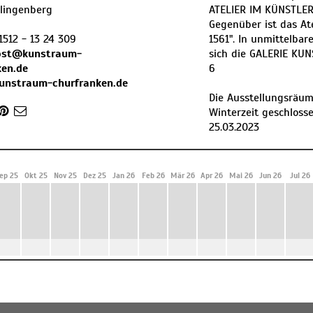
lingenberg
ATELIER IM KÜNSTLERH
Gegenüber ist das At
1512 - 13 24 309
1561". In unmittelbar
ost@kunstraum-
sich die GALERIE KUN
ken.de
6
kunstraum-churfranken.de
Die Ausstellungsräum
Winterzeit geschloss
25.03.2023
ep 25
Okt 25
Nov 25
Dez 25
Jan 26
Feb 26
Mär 26
Apr 26
Mai 26
Jun 26
Jul 26