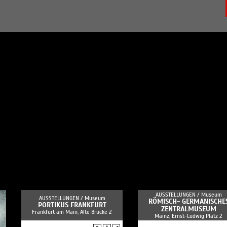
AUSSTELLUNGEN /
Museum
AUSSTELLUNGEN /
Museum
RÖMISCH- GERMANISCHE
PORTIKUS FRANKFURT
ZENTRALMUSEUM
Frankfurt am Main, Alte Brücke 2
Mainz, Ernst-Ludwig Platz 2