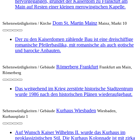
hervorgegangen, gründet der Kaiserdom zu Frankfurt am
Main auf Resten einer kleinen merowingischen Kapelle.
Dom St. Martin Mainz
Sehenswürdigkeiten /
Kirche
Mainz, Markt 10
Der zu den Kaiserdomen zählende Bau ist eine dreischiffige
romanische Pfeilerbasilika, mit romanische als auch gotische
und barocke Anbauten.
Römerberg Frankfurt
Sehenswürdigkeiten /
Gebäude
Frankfurt am Main,
Römerberg
Das weitgehend im Krieg zerstörte historische Stadtzentrum
wurde 1986 nach den historischen Plänen wiederaufgebaut.
Kurhaus Wiesbaden
Sehenswürdigkeiten /
Gebäude
Wiesbaden,
Kurhausplatz 1
Auf Wunsch Kaiser Wilhelms II. wurde das Kurhaus im
neoklassizistischen Stil. Die Kurhaus Kolonnade ist mit zirka