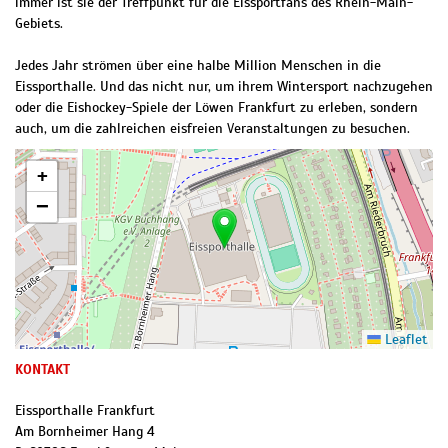
immer ist sie der Treffpunkt für die Eissportfans des Rhein-Main-
Gebiets.
Jedes Jahr strömen über eine halbe Million Menschen in die
Eissporthalle. Und das nicht nur, um ihrem Wintersport nachzugehen
oder die Eishockey-Spiele der Löwen Frankfurt zu erleben, sondern
auch, um die zahlreichen eisfreien Veranstaltungen zu besuchen.
+
−
Leaflet
KONTAKT
Eissporthalle Frankfurt
Am Bornheimer Hang 4