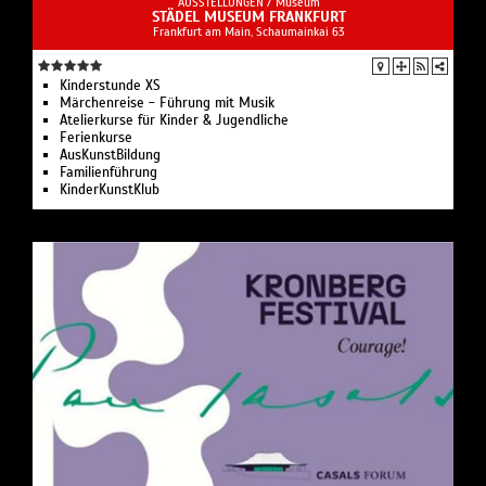
AUSSTELLUNGEN /
Museum
STÄDEL MUSEUM FRANKFURT
Frankfurt am Main, Schaumainkai 63
Kinderstunde XS
Märchenreise - Führung mit Musik
Atelierkurse für Kinder & Jugendliche
Ferienkurse
AusKunstBildung
Familienführung
KinderKunstKlub