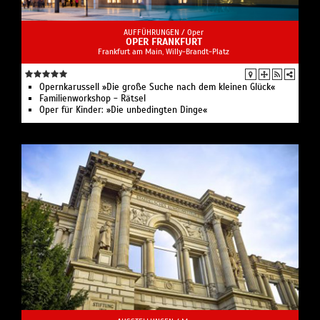
AUFFÜHRUNGEN /
Oper
OPER FRANKFURT
Frankfurt am Main, Willy-Brandt-Platz
Opernkarussell »Die große Suche nach dem kleinen Glück«
Familienworkshop - Rätsel
Oper für Kinder: »Die unbedingten Dinge«