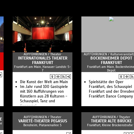
AUFFÜHRUNGEN /
Theater
AUFFÜHRUNGEN /
Kulturveranstal
INTERNATIONALES THEATER
BOCKENHEIMER DEPOT
FRANKFURT
FRANKFURT
Frankfurt am Main, Hanauer Landstr. 5-
Frankfurt am Main, Bockenheim
7
Depot
Die Kunst der Welt am Main
Spielstätte der Oper
Im Jahr rund 100 Gastspiele
Frankfurt, des Schauspiel
mit 160 Aufführungen von
Frankfurt und der Dresde
Künstlern aus 28 Kulturen -
Frankfurt Dance Company
Schauspiel, Tanz und
Konzerte!
AUFFÜHRUNGEN /
Theater
AUFFÜHRUNGEN /
Theater
E
VARIETÉ-THEATER PEGASUS
THEATER ALTE BRÜCKE
ße
Bensheim, Platanenallee 5
Frankfurt, Kleine Brückenstraße