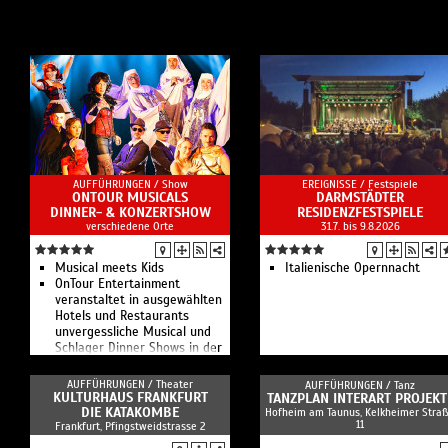
AUFFÜHRUNGEN /
Show
EREIGNISSE /
Festspiele
ONTOUR MUSICALS
DARMSTÄDTER
DINNER- & KONZERTSHOW
RESIDENZFESTSPIELE
verschiedene Orte
31.7. bis 9.8.2026
Musical meets Kids
Italienische Opernnacht
OnTour Entertainment
veranstaltet in ausgewählten
Hotels und Restaurants
unvergessliche Musical und
Schlager Dinner Shows in der
Region Leipzig.
AUFFÜHRUNGEN /
Theater
AUFFÜHRUNGEN /
Tanz
KULTURHAUS FRANKFURT
TANZPLAN INTERART PROJEKT
DIE KATAKOMBE
Hofheim am Taunus, Kelkheimer Stra
11
Frankfurt, Pfingstweidstrasse 2