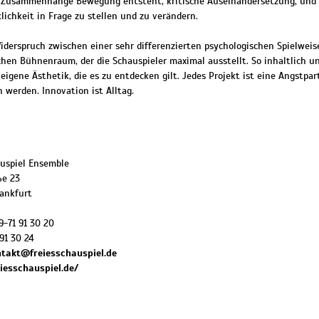
der Zusammenhänge Bewegung entsteht, kritische Auseinandersetzung, und
lichkeit in Frage zu stellen und zu verändern.
iderspruch zwischen einer sehr differenzierten psychologischen Spielweis
chen Bühnenraum, der die Schauspieler maximal ausstellt. So inhaltlich un
 eigene Ästhetik, die es zu entdecken gilt. Jedes Projekt ist eine Angstpar
werden. Innovation ist Alltag.
auspiel Ensemble
ße 23
ankfurt
9-71 91 30 20
91 30 24
takt@freiesschauspiel.de
eiesschauspiel.de/