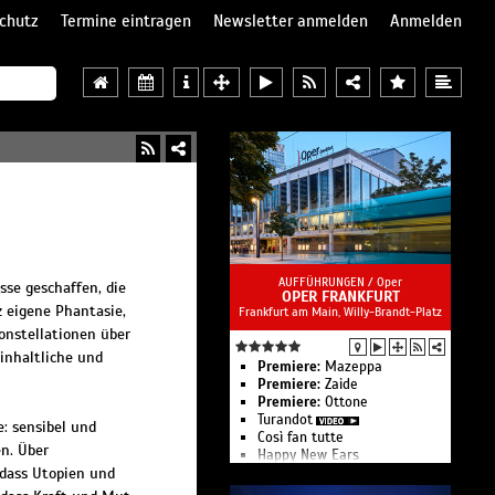
chutz
Termine eintragen
Newsletter anmelden
Anmelden
AUFFÜHRUNGEN /
Oper
sse geschaffen, die
OPER FRANKFURT
z eigene Phantasie,
Frankfurt am Main, Willy-Brandt-Platz
Konstellationen über
inhaltliche und
Premiere:
Mazeppa
Premiere:
Zaide
Premiere:
Ottone
Turandot
: sensibel und
Così fan tutte
n. Über
Happy New Ears
 dass Utopien und
1. Kammermusik:
Benefizkonzert »Was uns