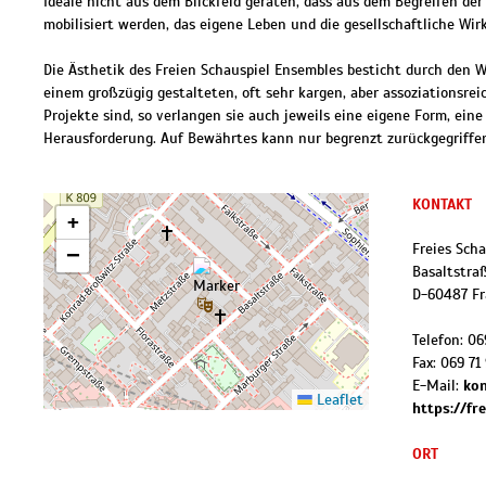
Ideale nicht aus dem Blickfeld geraten, dass aus dem Begreifen 
mobilisiert werden, das eigene Leben und die gesellschaftliche Wirk
Die Ästhetik des Freien Schauspiel Ensembles besticht durch den W
einem großzügig gestalteten, oft sehr kargen, aber assoziationsrei
Projekte sind, so verlangen sie auch jeweils eine eigene Form, eine
Herausforderung. Auf Bewährtes kann nur begrenzt zurückgegriffen 
KONTAKT
+
Freies Sch
−
Basaltstra
D
-
60487
Fr
Telefon:
06
Fax:
069 71 
E-Mail:
kon
Leaflet
https://fr
ORT